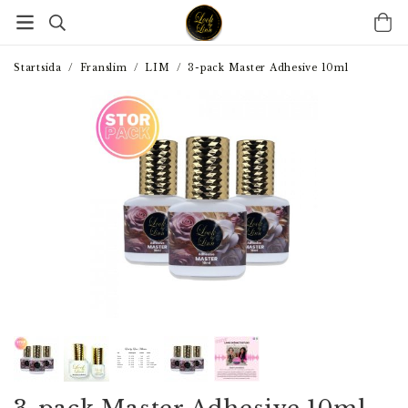
Startsida
/
Franslim
/
LIM
/
3-pack Master Adhesive 10ml