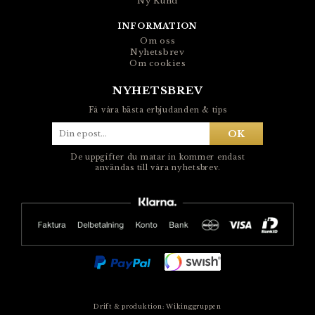
Ny Kund
INFORMATION
Om oss
Nyhetsbrev
Om cookies
NYHETSBREV
Få våra bästa erbjudanden & tips
OK
De uppgifter du matar in kommer endast
användas till våra nyhetsbrev.
Drift & produktion:
Wikinggruppen