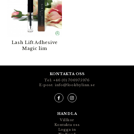
Lash Lift Adhesive
Magic lim
KONTAKTA OSS
Tel: +46 (0) 706975976
E-post: info@lookbylinn.se
HANDLA
Villkor
Kontakta oss
Logga in