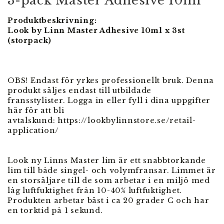
3-pack Master Adhesive 10ml
Produktbeskrivning:
Look by Linn Master Adhesive 10ml x 3st
(storpack)
OBS! Endast för yrkes professionellt bruk. Denna
produkt säljes endast till utbildade
fransstylister. Logga in eller fyll i dina uppgifter
här för att bli
avtalskund: https://lookbylinnstore.se/retail-
application/
Look ny Linns Master lim är ett snabbtorkande
lim till både singel- och volymfransar. Limmet är
en storsäljare till de som arbetar i en miljö med
låg luftfuktighet från 10-40% luftfuktighet.
Produkten arbetar bäst i ca 20 grader C och har
en torktid på 1 sekund.