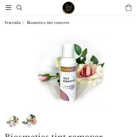
Startsida
/
Biosmetics tint remover