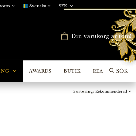
Din varukorg är tom!
SÖK
ING
AWARDS
BUTIK
REA
Sortering: