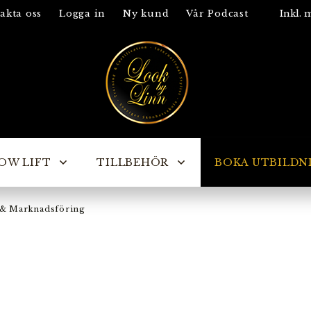
akta oss
Logga in
Ny kund
Vår Podcast
OW LIFT
TILLBEHÖR
BOKA UTBILDN
 & Marknadsföring