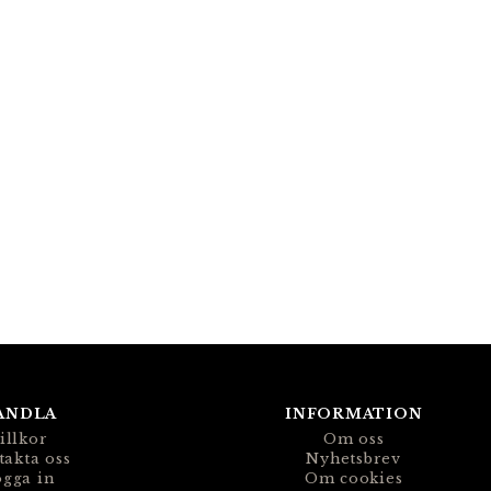
ANDLA
INFORMATION
illkor
Om oss
takta oss
Nyhetsbrev
gga in
Om cookies