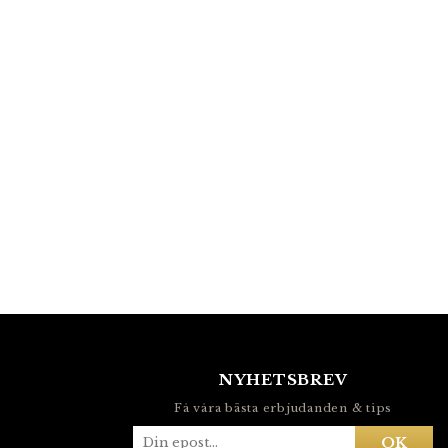
NYHETSBREV
Få våra bästa erbjudanden & tips
OK