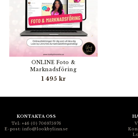
ONLINE Foto &
Marknadsföring
1 495 kr
KONTAKTA OSS
H
Tel: +46 (0) 706975976
V
E-post: info@lookbylinn.se
Kon
Lo