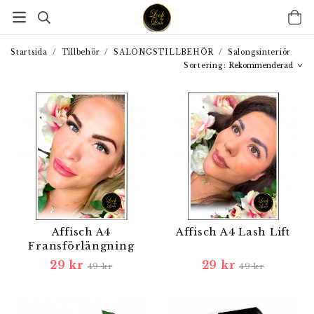
Startsida
/
Tillbehör
/
SALONGSTILLBEHÖR
/
Salongsinteriör
Sortering:
Affisch A4
Affisch A4 Lash Lift
Fransförlängning
29 kr
29 kr
49 kr
49 kr