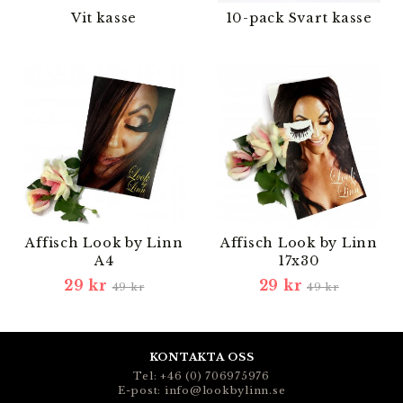
Vit kasse
10-pack Svart kasse
Affisch Look by Linn
Affisch Look by Linn
A4
17x30
29 kr
29 kr
49 kr
49 kr
KONTAKTA OSS
Tel: +46 (0) 706975976
E-post: info@lookbylinn.se