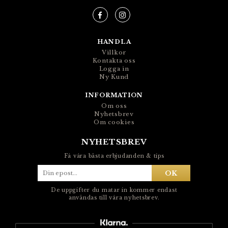
HANDLA
Villkor
Kontakta oss
Logga in
Ny Kund
INFORMATION
Om oss
Nyhetsbrev
Om cookies
NYHETSBREV
Få våra bästa erbjudanden & tips
OK
De uppgifter du matar in kommer endast
användas till våra nyhetsbrev.