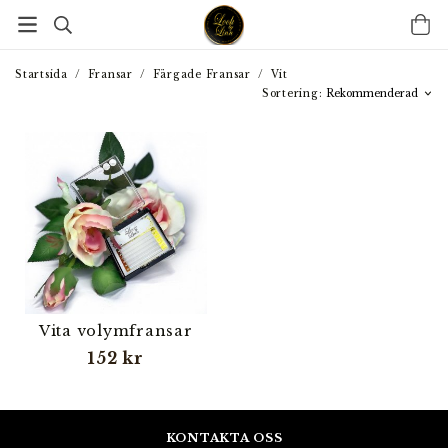
Startsida
/
Fransar
/
Färgade Fransar
/
Vit
Sortering:
Vita volymfransar
152 kr
KONTAKTA OSS