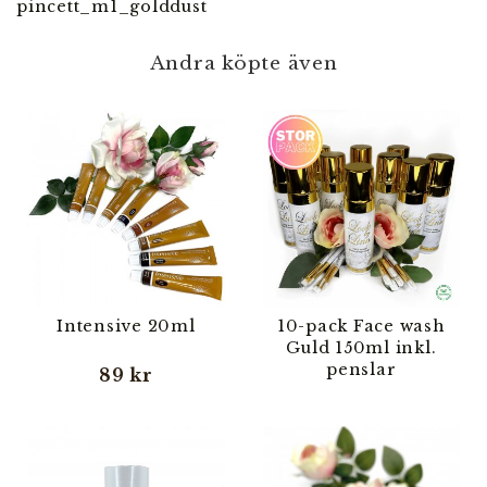
pincett_m1_golddust
Andra köpte även
Intensive 20ml
10-pack Face wash
Guld 150ml inkl.
penslar
89 kr