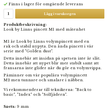
Finns i lager för omgående leverans
Lägg i varukorgen
Produktbeskrivning:
Look by Linns pincett M1 med mätenhet
M1 är Look by Linns volympincett med en
rak och stabil nypyta. Den ända pincett i vår
serie med "Golden dust".
Detta innebär att insidan på spetsen inte är slät.
Detta innebär att nypet blir mer stabilt samt att
fransarna inte glider när du gör en volymvippa.
Påminner om vår populära volympincett
M2 men tunnare och smalare i näbben.
Vi rekommenderar till teknikerna: "Back to
basic", "Index" och "Solfjädern".
Spets:
9 mm