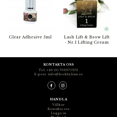
Clear Adhesive 5ml
Lash Lift & Brow Lift
- Nr.1 Lifting Cream
KONTAKTA OSS
Tel: +46 (0) 706975976
E-post: info@lookbylinn.se
HANDLA
Villkor
Kontakta oss
Logga in