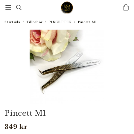
Startsida
/
Tillbehör
/
PINCETTER
/
Pincett M1
Pincett M1
349 kr