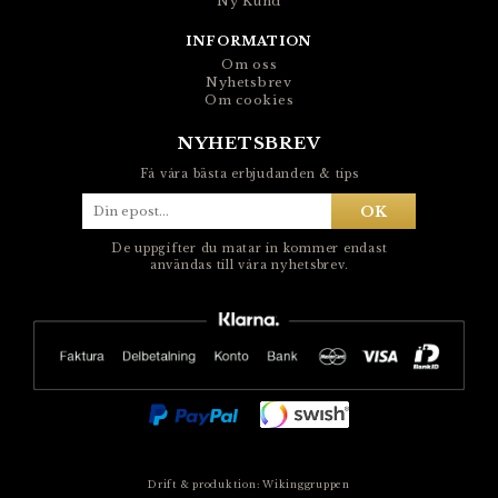
Ny Kund
INFORMATION
Om oss
Nyhetsbrev
Om cookies
NYHETSBREV
Få våra bästa erbjudanden & tips
OK
De uppgifter du matar in kommer endast
användas till våra nyhetsbrev.
Drift & produktion:
Wikinggruppen