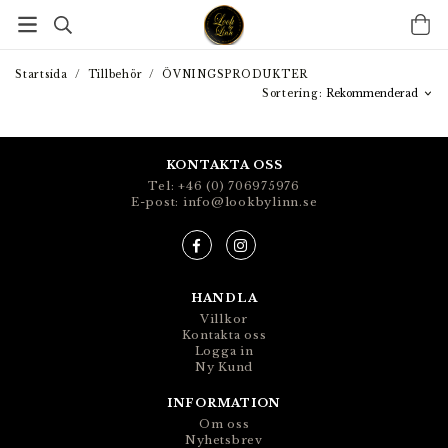
Startsida
/
Tillbehör
/
ÖVNINGSPRODUKTER
Sortering:
KONTAKTA OSS
Tel: +46 (0) 706975976
E-post: info@lookbylinn.se
HANDLA
Villkor
Kontakta oss
Logga in
Ny Kund
INFORMATION
Om oss
Nyhetsbrev