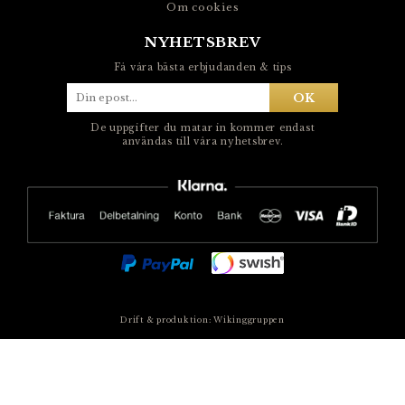
Om cookies
NYHETSBREV
Få våra bästa erbjudanden & tips
OK
De uppgifter du matar in kommer endast
användas till våra nyhetsbrev.
Drift & produktion:
Wikinggruppen