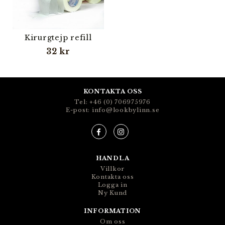
Kirurgtejp refill
32 kr
KONTAKTA OSS
Tel: +46 (0) 706975976
E-post: info@lookbylinn.se
HANDLA
Villkor
Kontakta oss
Logga in
Ny Kund
INFORMATION
Om oss