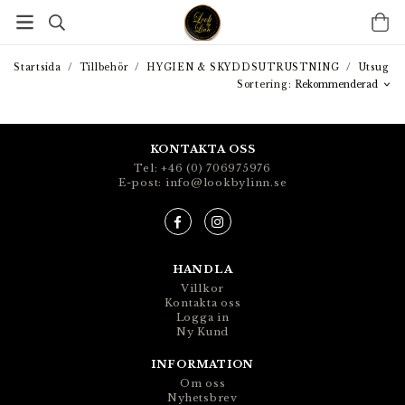
Startsida
/
Tillbehör
/
HYGIEN & SKYDDSUTRUSTNING
/
Utsug
Sortering:
KONTAKTA OSS
Tel: +46 (0) 706975976
E-post: info@lookbylinn.se
HANDLA
Villkor
Kontakta oss
Logga in
Ny Kund
INFORMATION
Om oss
Nyhetsbrev