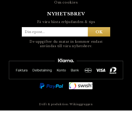
Om cookies
NYHETSBREV
Få våra bästa erbjudanden & tips
OK
De uppgifter du matar in kommer endast
användas till våra nyhetsbrev.
Drift & produktion:
Wikinggruppen