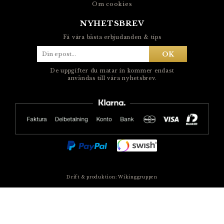
Om cookies
NYHETSBREV
Få våra bästa erbjudanden & tips
OK
De uppgifter du matar in kommer endast
användas till våra nyhetsbrev.
Drift & produktion:
Wikinggruppen