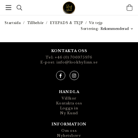
Startsida
/
Tillbehör
/
EYEPADS & TEJP
/
Vit tejp
Sortering:
KONTAKTA OSS
Tel: +46 (0) 706975976
E-post: info@lookbylinn.se
HANDLA
Villkor
Kontakta oss
Logga in
Ny Kund
INFORMATION
Om oss
Nyhetsbrev