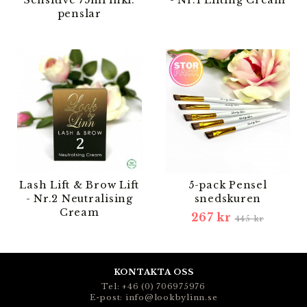
penslar
Lash Lift & Brow Lift
5-pack Pensel
- Nr.2 Neutralising
snedskuren
Cream
267 kr
445 kr
KONTAKTA OSS
Tel: +46 (0) 706975976
E-post: info@lookbylinn.se