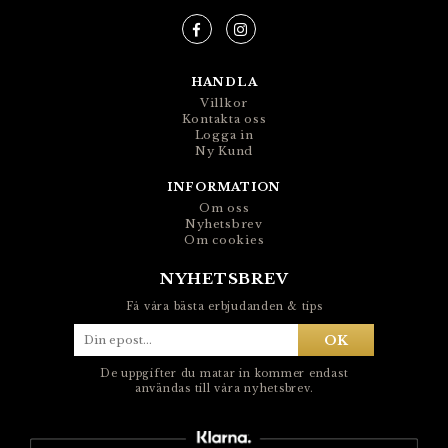
HANDLA
Villkor
Kontakta oss
Logga in
Ny Kund
INFORMATION
Om oss
Nyhetsbrev
Om cookies
NYHETSBREV
Få våra bästa erbjudanden & tips
OK
De uppgifter du matar in kommer endast
användas till våra nyhetsbrev.