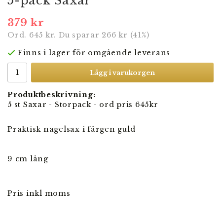
5-pack Saxar
379 kr
Ord.
645 kr
. Du sparar
266 kr
(
41
%)
Finns i lager för omgående leverans
Lägg i varukorgen
Produktbeskrivning:
5 st Saxar - Storpack - ord pris 645kr
Praktisk nagelsax i färgen guld
9 cm lång
Pris inkl moms