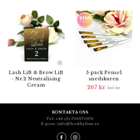
Lash Lift & Brow Lift
5-pack Pensel
- Nr.2 Neutralising
snedskuren
Cream
267 kr
445 kr
KONTAKTA OSS
Tel: +46 (0) 706975976
E-post: info@lookbylinn.se