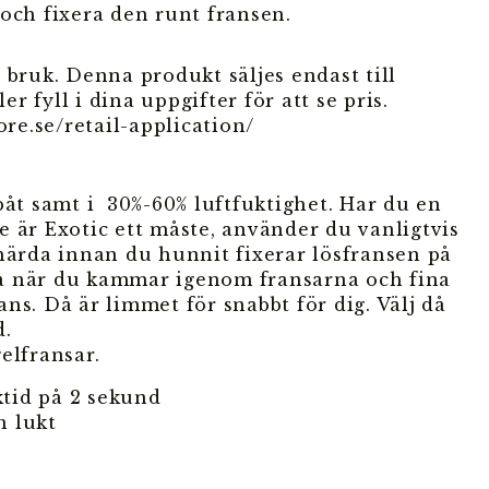
och fixera den runt fransen.
 bruk. Denna produkt säljes endast till
er fyll i dina uppgifter för att se pris.
ore.se/retail-application/
påt samt i 30%-60% luftfuktighet. Har du en
e är Exotic ett måste, använder du vanligtvis
 härda innan du hunnit fixerar lösfransen på
a när du kammar igenom fransarna och fina
ns. Då är limmet för snabbt för dig. Välj då
d.
elfransar.
tid på 2 sekund
h lukt