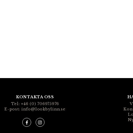
KONTAKTA OSS
H
Tel: +46 (0) 706975976
V
E-post: info@lookbylinn.se
Kon
Lo
N