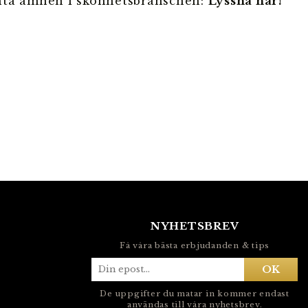
nta ämnen i skönhetsbranschen:
Lyssna här!
NYHETSBREV
Få våra bästa erbjudanden & tips
OK
De uppgifter du matar in kommer endast
användas till våra nyhetsbrev.