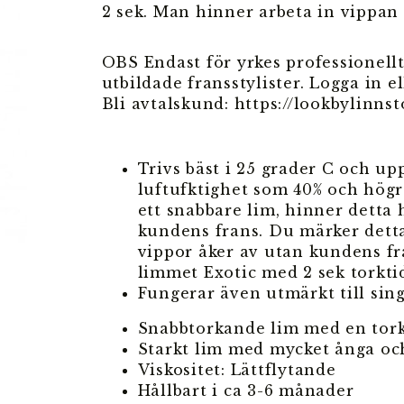
2 sek. Man hinner arbeta in vippan 
OBS Endast för yrkes professionellt
utbildade fransstylister. Logga in ell
Bli avtalskund: https://lookbylinnst
Trivs bäst i 25 grader C och up
luftufktighet som 40% och högr
ett snabbare lim, hinner detta
kundens frans. Du märker dett
vippor åker av utan kundens fra
limmet Exotic med 2 sek torkti
Fungerar även utmärkt till sing
Snabbtorkande lim med en tork
Starkt lim med mycket ånga oc
Viskositet: Lättflytande
Hållbart i ca 3-6 månader