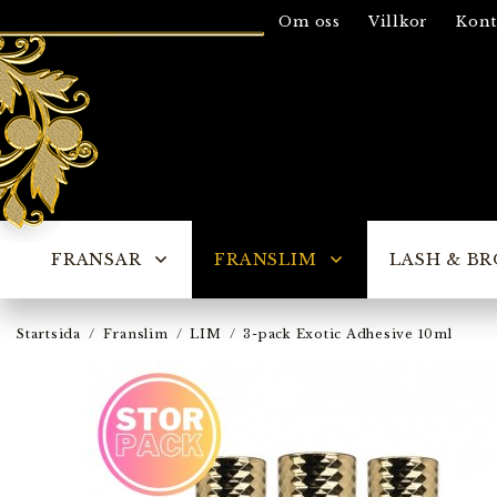
Om oss
Villkor
Kont
FRANSAR
FRANSLIM
LASH & BR
Startsida
/
Franslim
/
LIM
/
3-pack Exotic Adhesive 10ml