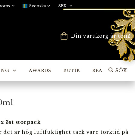
Din varukorg är tom!
SÖK
ING
AWARDS
BUTIK
REA
10ml
x 3st storpack
det är hög luftfuktighet tack vare torktid på