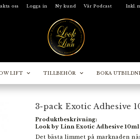
akta oss
Logga in
Ny kund
Vår Podcast
OW LIFT
TILLBEHÖR
BOKA UTBILDN
3-pack Exotic Adhesive 
Produktbeskrivning:
Look by Linn Exotic Adhesive 10ml 
Det bästa limmet på marknaden när 