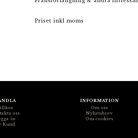
Fransförlängning & andra intressa
Priset inkl moms
ANDLA
INFORMATION
illkor
Om oss
takta oss
Nyhetsbrev
gga in
Om cookies
y Kund