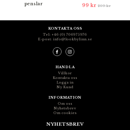
penslar
99 kr
209 kr
KONTAKTA OSS
Tel: +46 (0) 706975976
E-post: info@lookbylinn.se
HANDLA
Villkor
Kontakta oss
Logga in
Ny Kund
INFORMATION
Om oss
Nyhetsbrev
Om cookies
NYHETSBREV