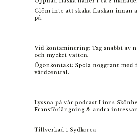
Öppnad flaska håller i ca 3 månade
Glöm inte att skaka flaskan innan 
på.
Vid kontaminering: Tag snabbt av n
och mycket vatten.
Ögonkontakt: Spola noggrant med fr
vårdcentral.
Lyssna på vår podcast Linns Skönhe
Fransförlängning & andra intressa
Tillverkad i Sydkorea