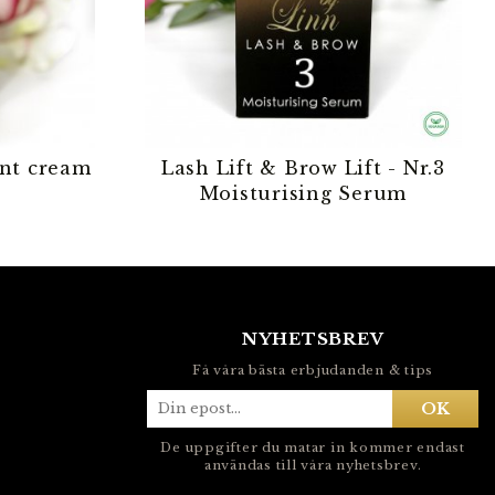
ant cream
Lash Lift & Brow Lift - Nr.3
Moisturising Serum
NYHETSBREV
Få våra bästa erbjudanden & tips
OK
De uppgifter du matar in kommer endast
användas till våra nyhetsbrev.