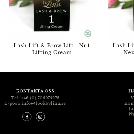
Lash Lift & Brow Lift - Nr.1
Lash Li
Lifting Cream
Neu
KONTAKTA OSS
H
Tel: +46 (0) 706975976
V
E-post: info@lookbylinn.se
Kon
Lo
N