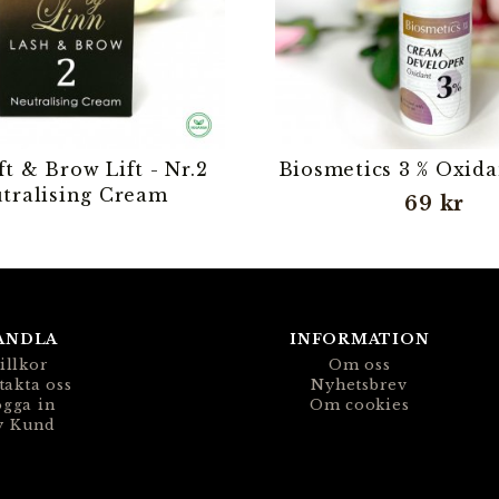
ft & Brow Lift - Nr.2
Biosmetics 3 % Oxid
tralising Cream
69 kr
ANDLA
INFORMATION
illkor
Om oss
takta oss
Nyhetsbrev
gga in
Om cookies
y Kund