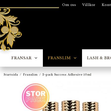
Om oss
Villkor
Kont
FRANSAR
FRANSLIM
LASH & BR
Startsida
/
Franslim
/
3-pack Success Adhesive 10ml