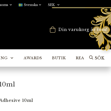
Din varukorg är tom!
SÖK
ING
AWARDS
BUTIK
REA
 10ml
 Adhesive 10ml