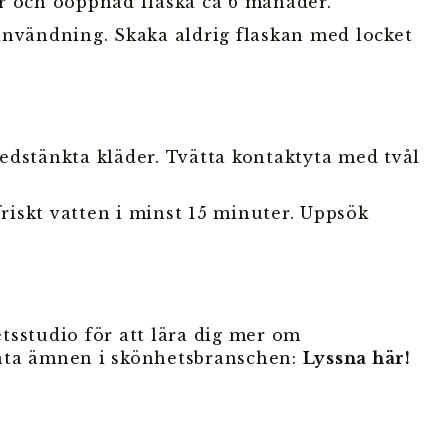
r och oöppnad flaska ca 6 månader.
användning. Skaka aldrig flaskan med locket
edstänkta kläder. Tvätta kontaktyta med tvål
iskt vatten i minst 15 minuter. Uppsök
tsstudio för att lära dig mer om
nta ämnen i skönhetsbranschen:
Lyssna här!