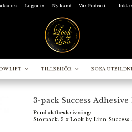
akta oss
Logga in
Ny kund
Vår Podcast
OW LIFT
TILLBEHÖR
BOKA UTBILDN
3-pack Success Adhesive
Produktbeskrivning:
Storpack: 3 x Look by Linn Success