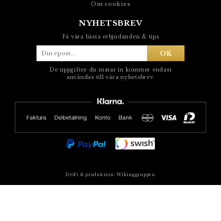
Om cookies
NYHETSBREV
Få våra bästa erbjudanden & tips
OK
De uppgifter du matar in kommer endast
användas till våra nyhetsbrev.
Drift & produktion:
Wikinggruppen