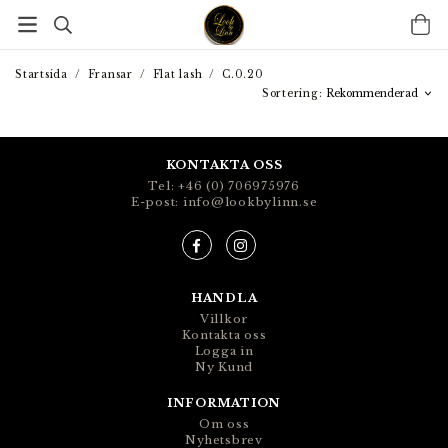
Startsida
/
Fransar
/
Flat lash
/
C.0.20
Sortering:
KONTAKTA OSS
Tel: +46 (0) 706975976
E-post: info@lookbylinn.se
HANDLA
Villkor
Kontakta oss
Logga in
Ny Kund
INFORMATION
Om oss
Nyhetsbrev