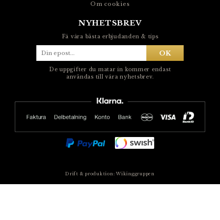
Om cookies
NYHETSBREV
Få våra bästa erbjudanden & tips
OK
De uppgifter du matar in kommer endast
användas till våra nyhetsbrev.
Drift & produktion:
Wikinggruppen