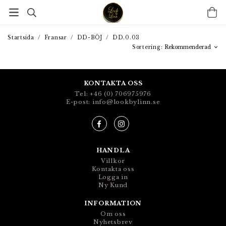
Startsida
/
Fransar
/
DD-BÖJ
/
DD.0.03
Sortering:
KONTAKTA OSS
Tel: +46 (0) 706975976
E-post: info@lookbylinn.se
HANDLA
Villkor
Kontakta oss
Logga in
Ny Kund
INFORMATION
Om oss
Nyhetsbrev