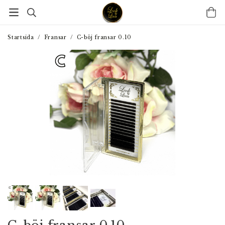
Startsida
/
Fransar
/
C-böj fransar 0.10