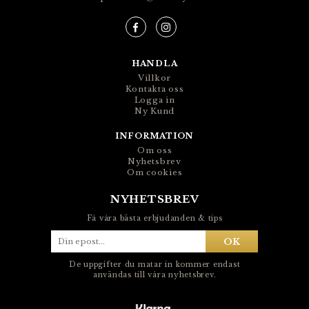
HANDLA
Villkor
Kontakta oss
Logga in
Ny Kund
INFORMATION
Om oss
Nyhetsbrev
Om cookies
NYHETSBREV
Få våra bästa erbjudanden & tips
OK
De uppgifter du matar in kommer endast
användas till våra nyhetsbrev.