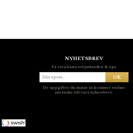
NYHETSBREV
Få våra bästa erbjudanden & tips
OK
De uppgifter du matar in kommer endast
användas till våra nyhetsbrev.