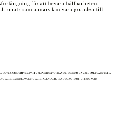
nsförlängning för att bevara hållbarheten.
och smuts som annars kan vara grunden till
 LAUROYL SARCOSINATE, PARFUM, PHENOXYETHANOL, SODIUM LAURYL SULFOACETATE,
IC ACID, DEHYDROACETIC ACID, ALLATOIN, PANTOLACTONE, CITRIC ACID.