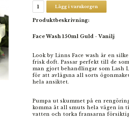
Lägg i varukorgen
Produktbeskrivning:
Face Wash 150ml Guld - Vanilj
Look by Linns Face wash är en sil
frisk doft. Passar perfekt till de s
man gjort behandlingar som Lash Lif
för att avlägsna all sorts ögonmak
hela ansiktet.
Pumpa ut skummet på en rengöringsb
komma åt all smuts hela vägen in t
vatten och torka fransarna försikti