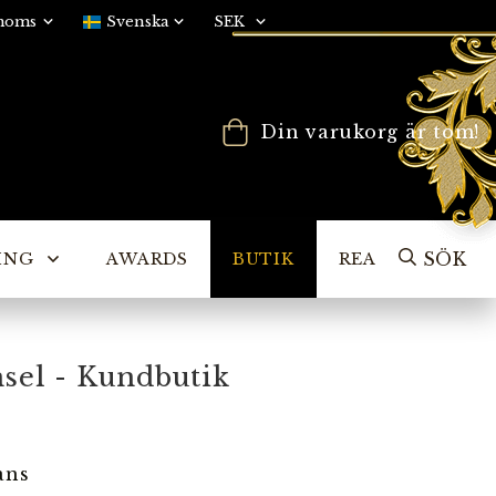
Din varukorg är tom!
SÖK
ING
AWARDS
BUTIK
REA
nsel - Kundbutik
ans