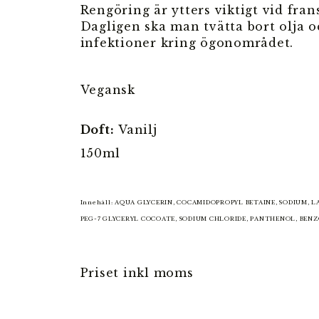
Rengöring är ytters viktigt vid fra
Dagligen ska man tvätta bort olja 
infektioner kring ögonområdet.
Vegansk
Doft:
Vanilj
150ml
Innehåll: AQUA GLYCERIN, COCAMIDOPROPYL BETAINE, SODIUM,
PEG-7 GLYCERYL COCOATE, SODIUM CHLORIDE, PANTHENOL, BENZO
Priset inkl moms