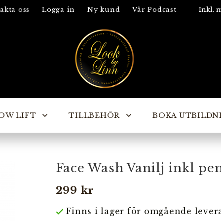
akta oss
Logga in
Ny kund
Vår Podcast
OW LIFT
TILLBEHÖR
BOKA UTBILDN
Face Wash Vanilj inkl pe
299 kr
Finns i lager för omgående lever