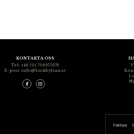
KONTAKTA OSS
H
Tel: +46 (0) 706975976
V
E-post: info@lookbylinn.se
Kon
Lo
N