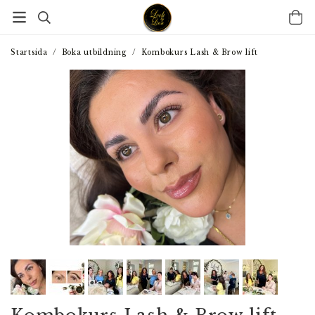
Startsida
/
Boka utbildning
/
Kombokurs Lash & Brow lift