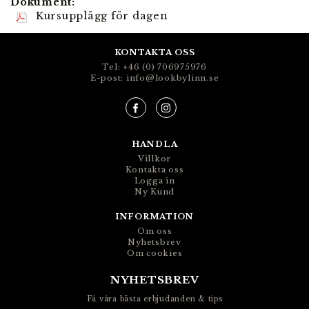
Dokument:
Kursupplägg för dagen
KONTAKTA OSS
Tel: +46 (0) 706975976
E-post: info@lookbylinn.se
HANDLA
Villkor
Kontakta oss
Logga in
Ny Kund
INFORMATION
Om oss
Nyhetsbrev
Om cookies
NYHETSBREV
Få våra bästa erbjudanden & tips