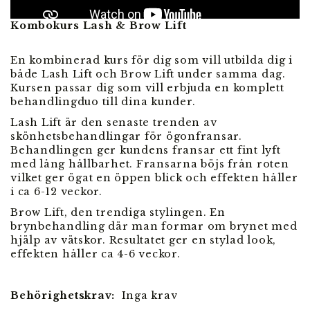
Kombokurs Lash & Brow Lift
En kombinerad kurs för dig som vill utbilda dig i
både Lash Lift och Brow Lift under samma dag.
En kombinerad kurs för dig som vill utbilda dig i
Kursen passar dig som vill erbjuda en komplett
både Lash Lift och Brow Lift under samma dag.
behandlingduo till dina kunder.
Kursen passar dig som vill erbjuda en komplett
behandlingduo till dina kunder.
Lash Lift är den senaste trenden av
skönhetsbehandlingar för ögonfransar.
Lash Lift är den senaste trenden av
Behandlingen ger kundens fransar ett fint lyft
skönhetsbehandlingar för ögonfransar.
med lång hållbarhet. Fransarna böjs från roten
Behandlingen ger kundens fransar ett fint lyft
vilket ger ögat en öppen blick och effekten håller
med lång hållbarhet. Fransarna böjs från roten
i ca 6-12 veckor.
vilket ger ögat en öppen blick och effekten håller
i ca 6-12 veckor.
Brow Lift, den trendiga stylingen. En
brynbehandling där man formar om brynet med
Brow Lift, den trendiga stylingen. En
hjälp av vätskor. Resultatet ger en stylad look,
brynbehandling där man formar om brynet med
effekten håller ca 4-6 veckor.
hjälp av vätskor. Resultatet ger en stylad look,
effekten håller ca 4-6 veckor.
Behörighetskrav:
Inga krav