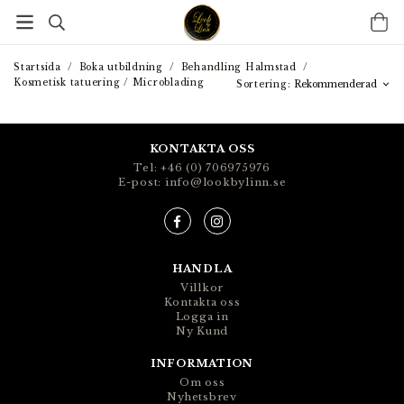
Startsida
/
Boka utbildning
/
Behandling Halmstad
/
Kosmetisk tatuering / Microblading
Sortering:
KONTAKTA OSS
Tel: +46 (0) 706975976
E-post: info@lookbylinn.se
HANDLA
Villkor
Kontakta oss
Logga in
Ny Kund
INFORMATION
Om oss
Nyhetsbrev