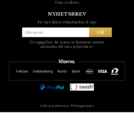
Om cookies
NYHETSBREV
Få våra bästa erbjudanden & tips
OK
De uppgifter du matar in kommer endast
användas till våra nyhetsbrev.
Drift & produktion:
Wikinggruppen